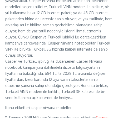
yaşayacaklar. Casper Nirvana modelleri arasından, belirlenen
modelleri seçen tatilciler, Turkcell VINN modem ile birlikte, bir
yıl kullanıma hazır 12 GB internet paketi; ya da 48 GB internet
paketinden birine de ücretsiz sahip oluyor; ve yaz tatilinde, hem
arkadaşları ile birlikte zaman geçirebilme olanağına sahip
oluyor; hem de yaz tatili nedeniyle işlerini ihmal etmemiş
oluyor. Çünkü Casper ve Turkcell işbirliği ile gerçekleştirilen
kampanya çerçevesinde, Casper Nirvana notebooklar Turkcell
VINN ile birlikte Turkcell 3G hızında kaliteli internete de sahip
olmuş oluyorlar.
Casper ve Turkcell işbirliği ile düzenlenen Casper Nirvana
notebook kampanyası dahilindeki dizüstü bilgisayarların
fiyatlarına bakıldığında, 684 TL ile 2028 TL arasında değişen
fiyatlardan, kredi kartında 12 aya varan taksitlerle sahip
olabilme şansına sahip olunduğu görülüyor. Bununla birlikte,
Turkcell VINN modem ile birlikte, Turkcell 3G kalitesinde bir
sene kullanıma açık internet de hediye…
Konu etiketleri:casper nirvana modelleri
11 Temmuz 2011
1.169 kere
Yorum yapılmamış, etiketler:
Casper