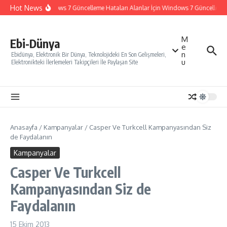
İçeriğe atla
Hot News
Windows 7 Güncelleme Hataları Alanlar İçin Windows 7 Güncelleme Na
M
Ebi-Dünya
e
n
Ebidünya, Elektronik Bir Dünya, Teknolojideki En Son Gelişmeleri,
u
Elektronikteki İlerlemeleri Takipçileri İle Paylaşan Site
Anasayfa
/
Kampanyalar
/
Casper Ve Turkcell Kampanyasından Siz
de Faydalanın
Kampanyalar
Casper Ve Turkcell
Kampanyasından Siz de
Faydalanın
15 Ekim 2013