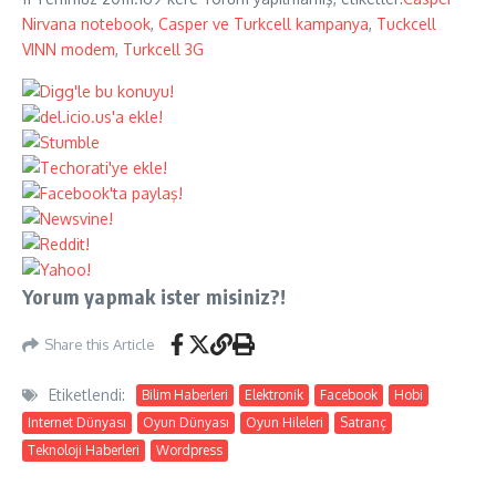
Nirvana notebook
,
Casper ve Turkcell kampanya
,
Tuckcell
VINN modem
,
Turkcell 3G
Yorum yapmak ister misiniz?!
Share this Article
Etiketlendi:
Bilim Haberleri
Elektronik
Facebook
Hobi
Internet Dünyası
Oyun Dünyası
Oyun Hileleri
Satranç
Teknoloji Haberleri
Wordpress