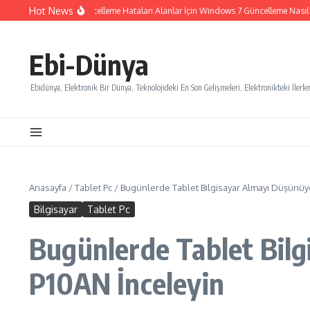
İçeriğe atla
Hot News
Windows 7 Güncelleme Hataları Alanlar İçin Windows 7 Güncelleme Nasıl İpta
Ebi-Dünya
Ebidünya, Elektronik Bir Dünya, Teknolojideki En Son Gelişmeleri, Elektronikteki İlerlem
Anasayfa
/
Tablet Pc
/
Bugünlerde Tablet Bilgisayar Almayı Düşünüy
Bilgisayar
Tablet Pc
Bugünlerde Tablet Bil
P10AN İnceleyin