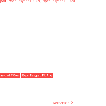
ypad
,
Exper Easypad P10AN
,
Exper Easypad P10ANG
Easypad P10An
Exper Easypad P10Ang
Next Article