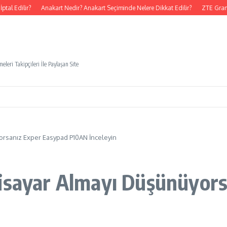
l Edilir?
Anakart Nedir? Anakart Seçiminde Nelere Dikkat Edilir?
ZTE Grand 
eleri Takipçileri İle Paylaşan Site
orsanız Exper Easypad P10AN İnceleyin
gisayar Almayı Düşünüyor