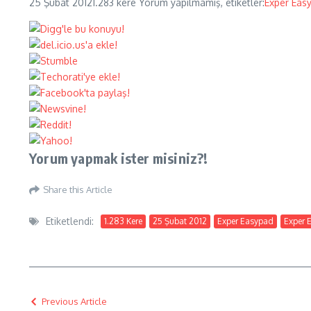
25 Şubat 2012
1.283 kere
Yorum yapılmamış, etiketler:
Exper Eas
Yorum yapmak ister misiniz?!
Share this Article
Etiketlendi:
1.283 Kere
25 Şubat 2012
Exper Easypad
Exper 
Previous Article