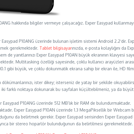
0ANG hakkında bilgiler vermeye çalışacağız. Exper Easypad kullanma
 Easypad P10ANG üzerinde bulunan işletim sistemi Android 2.2′dir. Ex
etmek gerekmektedir.
Tablet bilgisayar
ınızda, e-posta kolaylığını da Ex
hem de yanıtlarınızı Exper Easypad P10AN büyük ekranının klavyesi sayes
tedir. Multitasking özelliği sayesinde, çoklu kullanıcı arayüzleri ara
0.1 gibi büyük, ve çoklu dokunmatik ekrana sahip bir ekran ile, HD filml
ökümanlarınızı, ister dikey; isterseniz de yatay bir şekilde okuyabilir
, iki farklı noktaya dokunarak bu sayfaları küçültebilmeniz, ya da bü
r Easypad P10ANG üzerinde 512 MB’lık bir RAM de bulundurmaktadır.
ktadır. Exper Easypad P10AN üzerinde 1.3 MegaPiksellik bir Webcam b
duğunu da belirtmek gerekir. Exper Easypad serisinden Exper Easypa
ayrıca bir stereo hoparlör bulunduğunun da belirtilmesi gerekmektedir.