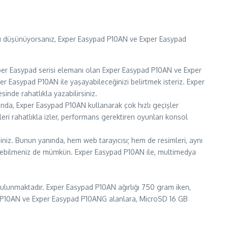
yı düşünüyorsanız, Exper Easypad P10AN ve Exper Easypad
per Easypad serisi elemanı olan Exper Easypad P10AN ve Exper
per Easypad P10AN ile yaşayabileceğinizi belirtmek isteriz. Exper
inde rahatlıkla yazabilirsiniz.
sında, Exper Easypad P10AN kullanarak çok hızlı geçişler
eri rahatlıkla izler, performans gerektiren oyunları konsol
siniz. Bunun yanında, hem web tarayıcısı; hem de resimleri, aynı
yütebilmeniz de mümkün. Exper Easypad P10AN ile, multimedya
ulunmaktadır. Exper Easypad P10AN ağırlığı 750 gram iken,
d P10AN ve Exper Easypad P10ANG alanlara, MicroSD 16 GB