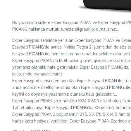
Bu yazımızda sizlere Exper Easypad P10AN ve Exper Easypad P1
P10ANG hakkında mutlak surette bilgi sahibi olmalısınız…
Exper Easypad serisinde yer alan Exper Easypad P10AN ve Exper
Easypad P10ANG’de ayrıca, NVidia Tegra 2 işlemciden de söz 
Easypad P10ANG ile, hem maillerinizi rahat bir şekilde okur; ve 
Exper Easypad P10AN’da Multitasking özelliğinden de söz edilmek
yapmanız olanaklı hale getirilmiştir. Exper Easypad P10ANG’da, 1
kalitesinde oynayabilirsiniz.
Exper Easypad serisi elemanı olan Exper Easypad P10AN ile, tüm d
anda açabilme özelliğine sahip olan Exper Easypad P10ANG, ile
keyfini de doyasıya yaşamanız olanaklı hale gelecektir…
Exper Easypad P10AN çözünürlüğü 1024 X 600 piksel olup, Expe
Tablet bilgisayar Exper Easypad P10ANG’da 3G desteği bulunma
Exper Easypad P10ANG boyutlarının 275.5 X 178.5 X 14.5 mm ol
hafıza kartı hediyesi verilirken, Exper Easypad P10AN üzerinde 