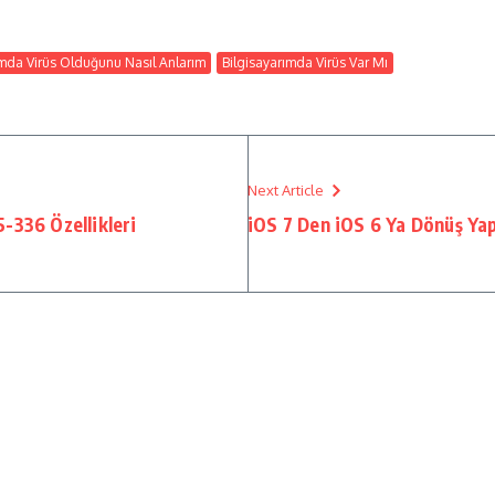
ımda Virüs Olduğunu Nasıl Anlarım
Bilgisayarımda Virüs Var Mı
Next Article
-336 Özellikleri
iOS 7 Den iOS 6 Ya Dönüş Ya