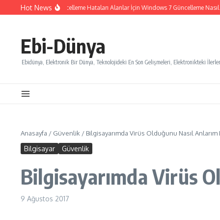
İçeriğe atla
Hot News
Windows 7 Güncelleme Hataları Alanlar İçin Windows 7 Güncelleme Nasıl İpt
Ebi-Dünya
Ebidünya, Elektronik Bir Dünya, Teknolojideki En Son Gelişmeleri, Elektronikteki İlerlem
Anasayfa
/
Güvenlik
/
Bilgisayarımda Virüs Olduğunu Nasıl Anlarım 
Bilgisayar
Güvenlik
Bilgisayarımda Virüs O
9 Ağustos 2017