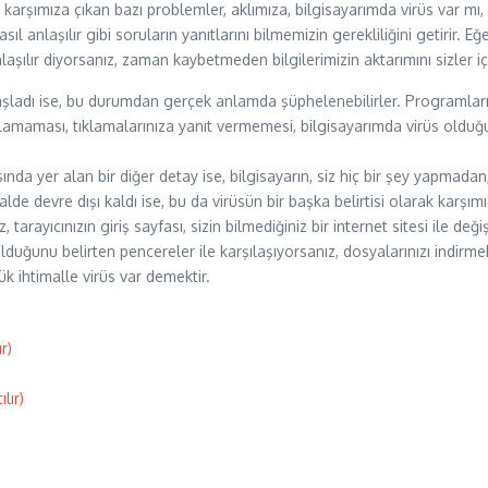
rşımıza çıkan bazı problemler, aklımıza, bilgisayarımda virüs var mı, 
sıl anlaşılır gibi soruların yanıtlarını bilmemizin gerekliliğini getirir. E
laşılır diyorsanız, zaman kaybetmeden bilgilerimizin aktarımını sizler 
yavaşladı ise, bu durumdan gerçek anlamda şüphelenebilirler. Programl
lgılamaması, tıklamalarınıza yanıt vermemesi, bilgisayarımda virüs oldu
sında yer alan bir diğer detay ise, bilgisayarın, siz hiç bir şey yapmada
lde devre dışı kaldı ise, bu da virüsün bir başka belirtisi olarak karşım
arayıcınızın giriş sayfası, sizin bilmediğiniz bir internet sitesi ile değiş
duğunu belirten pencereler ile karşılaşıyorsanız, dosyalarınızı indirme
ük ihtimalle virüs var demektir.
r)
lır)