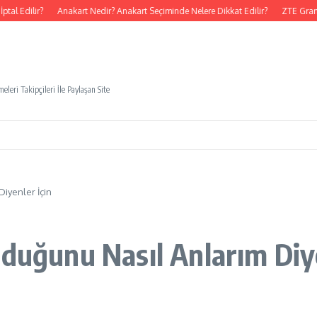
al Edilir?
Anakart Nedir? Anakart Seçiminde Nelere Dikkat Edilir?
ZTE Grand
eleri Takipçileri İle Paylaşan Site
Diyenler İçin
lduğunu Nasıl Anlarım Diye