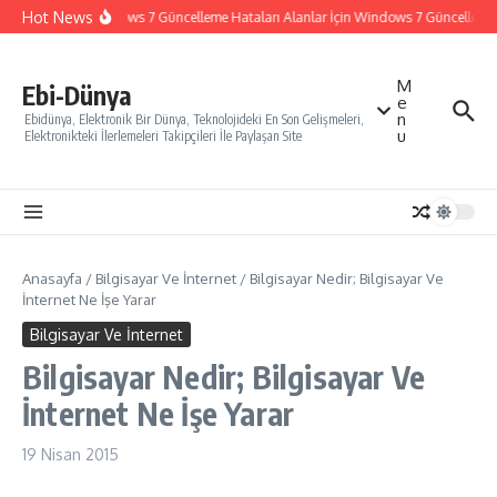
İçeriğe atla
Hot News
Windows 7 Güncelleme Hataları Alanlar İçin Windows 7 Güncelleme Na
M
Ebi-Dünya
e
n
Ebidünya, Elektronik Bir Dünya, Teknolojideki En Son Gelişmeleri,
u
Elektronikteki İlerlemeleri Takipçileri İle Paylaşan Site
Anasayfa
/
Bilgisayar Ve İnternet
/
Bilgisayar Nedir; Bilgisayar Ve
İnternet Ne İşe Yarar
Bilgisayar Ve İnternet
Bilgisayar Nedir; Bilgisayar Ve
İnternet Ne İşe Yarar
19 Nisan 2015