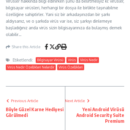
Virüsler hakkında bilgi edinirken şunu da belirtmeliyiz ki: virüsler,
bilgisayar virüsleri, herhangi bir dosya ile birlikte taşınabilme
özelliğine sahiptirler. Yani siz bir arkadaşınızdan bir şarkı
aldıysanız, ve o şarkıda virüs var ise, siz şarkıyı dinlemeye
başladığınız anda virüs sizin bilgisayarınıza da bulaşmış demek
olabilir…
Share this Article
Etiketlendi:
Bilgisayar Virüsü
Virüs
Virüs Nedir
Virüs Nedir Özellikleri Nelerdir
Virüs Özellikleri
Previous Article
Next Article
Böyle Güzel Karne Hediyesi
Yeni Android Virüsü
Görülmedi
Android Security Suite
Premium