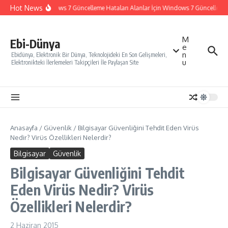
İçeriğe atla
Hot News
Windows 7 Güncelleme Hataları Alanlar İçin Windows 7 Güncelleme Na
M
Ebi-Dünya
e
n
Ebidünya, Elektronik Bir Dünya, Teknolojideki En Son Gelişmeleri,
u
Elektronikteki İlerlemeleri Takipçileri İle Paylaşan Site
Anasayfa
/
Güvenlik
/
Bilgisayar Güvenliğini Tehdit Eden Virüs
Nedir? Virüs Özellikleri Nelerdir?
Bilgisayar
Güvenlik
Bilgisayar Güvenliğini Tehdit
Eden Virüs Nedir? Virüs
Özellikleri Nelerdir?
2 Haziran 2015