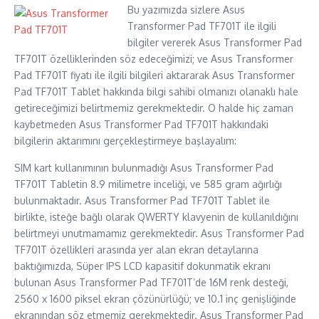
Bu yazımızda sizlere Asus
Transformer Pad TF701T ile ilgili
bilgiler vererek Asus Transformer Pad
TF701T özelliklerinden söz edeceğimizi; ve Asus Transformer
Pad TF701T fiyatı ile ilgili bilgileri aktararak Asus Transformer
Pad TF701T Tablet hakkında bilgi sahibi olmanızı olanaklı hale
getireceğimizi belirtmemiz gerekmektedir. O halde hiç zaman
kaybetmeden Asus Transformer Pad TF701T hakkındaki
bilgilerin aktarımını gerçekleştirmeye başlayalım:
SIM kart kullanımının bulunmadığı Asus Transformer Pad
TF701T Tabletin 8.9 milimetre inceliği, ve 585 gram ağırlığı
bulunmaktadır. Asus Transformer Pad TF701T Tablet ile
birlikte, isteğe bağlı olarak QWERTY klavyenin de kullanıldığını
belirtmeyi unutmamamız gerekmektedir. Asus Transformer Pad
TF701T özellikleri arasında yer alan ekran detaylarına
baktığımızda, Süper IPS LCD kapasitif dokunmatik ekranı
bulunan Asus Transformer Pad TF701T’de 16M renk desteği,
2560 x 1600 piksel ekran çözünürlüğü; ve 10.1 inç genişliğinde
ekranından söz etmemiz gerekmektedir. Asus Transformer Pad