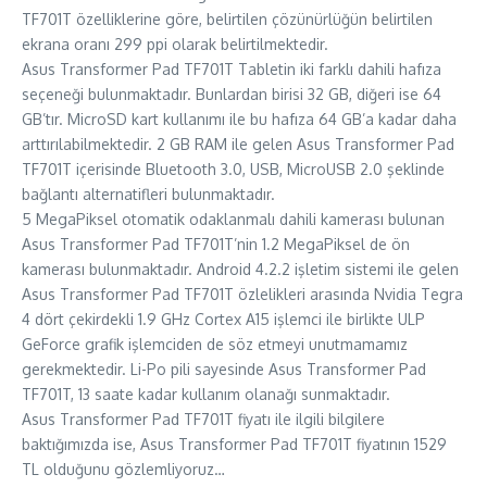
TF701T özelliklerine göre, belirtilen çözünürlüğün belirtilen
ekrana oranı 299 ppi olarak belirtilmektedir.
Asus Transformer Pad TF701T Tabletin iki farklı dahili hafıza
seçeneği bulunmaktadır. Bunlardan birisi 32 GB, diğeri ise 64
GB’tır. MicroSD kart kullanımı ile bu hafıza 64 GB’a kadar daha
arttırılabilmektedir. 2 GB RAM ile gelen Asus Transformer Pad
TF701T içerisinde Bluetooth 3.0, USB, MicroUSB 2.0 şeklinde
bağlantı alternatifleri bulunmaktadır.
5 MegaPiksel otomatik odaklanmalı dahili kamerası bulunan
Asus Transformer Pad TF701T’nin 1.2 MegaPiksel de ön
kamerası bulunmaktadır. Android 4.2.2 işletim sistemi ile gelen
Asus Transformer Pad TF701T özlelikleri arasında Nvidia Tegra
4 dört çekirdekli 1.9 GHz Cortex A15 işlemci ile birlikte ULP
GeForce grafik işlemciden de söz etmeyi unutmamamız
gerekmektedir. Li-Po pili sayesinde Asus Transformer Pad
TF701T, 13 saate kadar kullanım olanağı sunmaktadır.
Asus Transformer Pad TF701T fiyatı ile ilgili bilgilere
baktığımızda ise, Asus Transformer Pad TF701T fiyatının 1529
TL olduğunu gözlemliyoruz…