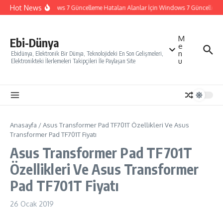
İçeriğe atla
Hot News
Windows 7 Güncelleme Hataları Alanlar İçin Windows 7 Güncelleme Na
M
Ebi-Dünya
e
n
Ebidünya, Elektronik Bir Dünya, Teknolojideki En Son Gelişmeleri,
u
Elektronikteki İlerlemeleri Takipçileri İle Paylaşan Site
Anasayfa
/
Asus Transformer Pad TF701T Özellikleri Ve Asus
Transformer Pad TF701T Fiyatı
Asus Transformer Pad TF701T
Özellikleri Ve Asus Transformer
Pad TF701T Fiyatı
26 Ocak 2019