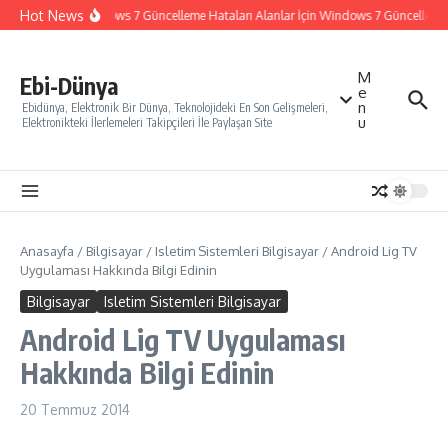
İçeriğe atla
Hot News
Windows 7 Güncelleme Hataları Alanlar İçin Windows 7 Güncelleme Na
M
Ebi-Dünya
e
n
Ebidünya, Elektronik Bir Dünya, Teknolojideki En Son Gelişmeleri,
u
Elektronikteki İlerlemeleri Takipçileri İle Paylaşan Site
Anasayfa
/
Bilgisayar
/
Isletim Sistemleri Bilgisayar
/
Android Lig TV
Uygulaması Hakkında Bilgi Edinin
Bilgisayar
Isletim Sistemleri Bilgisayar
Android Lig TV Uygulaması
Hakkında Bilgi Edinin
20 Temmuz 2014