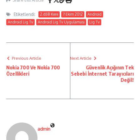
Etiketlendi:
2.658 Kere
7 Ekim 2012
Android
Android Lig Tv
Android Lig Tv Uygulaması
Lig Tv
Previous Article
Next Article
Nokia 700 Ve Nokia 700
Güvenlik Açığının Tek
Özellikleri
Sebebi İnternet Tarayıcıları
Değil!
admin