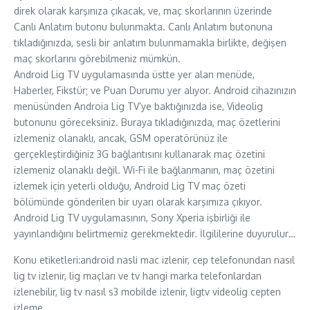
direk olarak karşınıza çıkacak, ve, maç skorlarının üzerinde
Canlı Anlatım butonu bulunmakta. Canlı Anlatım butonuna
tıkladığınızda, sesli bir anlatım bulunmamakla birlikte, değişen
maç skorlarını görebilmeniz mümkün.
Android Lig TV uygulamasında üstte yer alan menüde,
Haberler, Fikstür; ve Puan Durumu yer alıyor. Android cihazınızın
menüsünden Androia Lig TV’ye baktığınızda ise, Videolig
butonunu göreceksiniz. Buraya tıkladığınızda, maç özetlerini
izlemeniz olanaklı, ancak, GSM operatörünüz ile
gerçekleştirdiğiniz 3G bağlantısını kullanarak maç özetini
izlemeniz olanaklı değil. Wi-Fi ile bağlanmanın, maç özetini
izlemek için yeterli olduğu, Android Lig TV maç özeti
bölümünde gönderilen bir uyarı olarak karşımıza çıkıyor.
Android Lig TV uygulamasının, Sony Xperia işbirliği ile
yayınlandığını belirtmemiz gerekmektedir. İlgililerine duyurulur…
Konu etiketleri:android nasli mac izlenir, cep telefonundan nasıl
lig tv izlenir, lig maçları ve tv hangi marka telefonlardan
izlenebilir, lig tv nasıl s3 mobilde izlenir, ligtv videolig cepten
izleme