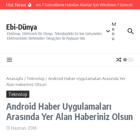
İçeriğe atla
Hot News
Windows 7 Güncelleme Hataları Alanlar İçin Windows 7 Güncelleme Na
M
Ebi-Dünya
e
n
Ebidünya, Elektronik Bir Dünya, Teknolojideki En Son Gelişmeleri,
u
Elektronikteki İlerlemeleri Takipçileri İle Paylaşan Site
Anasayfa
/
Teknoloji
/
Android Haber Uygulamaları Arasında Yer
Alan Haberiniz Olsun
Teknoloji
Android Haber Uygulamaları
Arasında Yer Alan Haberiniz Olsun
13 Haziran 2016