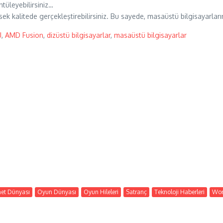
ntüleyebilirsiniz…
sek kalitede gerçekleştirebilirsiniz. Bu sayede, masaüstü bilgisayarlar
U
,
AMD Fusion
,
dizüstü bilgisayarlar
,
masaüstü bilgisayarlar
net Dünyası
Oyun Dünyası
Oyun Hileleri
Satranç
Teknoloji Haberleri
Wor