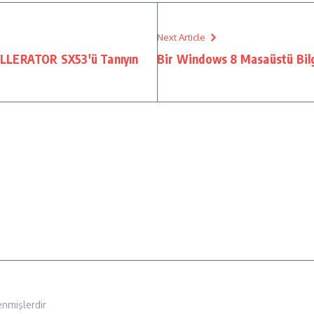
Next Article
ELLERATOR SX53'ü Tanıyın
Bir Windows 8 Masaüstü Bi
enmişlerdir