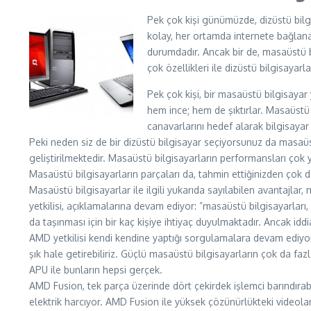
Pek çok kişi günümüzde, dizüstü bilgi
kolay, her ortamda internete bağlana
durumdadır. Ancak bir de, masaüstü b
çok özellikleri ile dizüstü bilgisaya
Pek çok kişi, bir masaüstü bilgisayar
hem ince; hem de şıktırlar. Masaüstü 
canavarlarını hedef alarak bilgisayar
Peki neden siz de bir dizüstü bilgisayar seçiyorsunuz da masaüs
geliştirilmektedir. Masaüstü bilgisayarların performansları çok y
Masaüstü bilgisayarların parçaları da, tahmin ettiğinizden çok da
Masaüstü bilgisayarlar ile ilgili yukarıda sayılabilen avantajl
yetkilisi, açıklamalarına devam ediyor: ”masaüstü bilgisayarları, 
da taşınması için bir kaç kişiye ihtiyaç duyulmaktadır. Ancak id
AMD yetkilisi kendi kendine yaptığı sorgulamalara devam ediyor;
şık hale getirebiliriz. Güçlü masaüstü bilgisayarların çok da fa
APU ile bunların hepsi gerçek.
AMD Fusion, tek parça üzerinde dört çekirdek işlemci barındırabi
elektrik harcıyor. AMD Fusion ile yüksek çözünürlükteki videoları