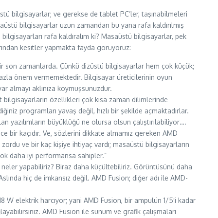
ü bilgisayarlar; ve gerekse de tablet PC’ler, taşınabilmeleri
saüstü bilgisayarlar uzun zamandan bu yana rafa kaldırılmış
lgisayarları rafa kaldıralım ki? Masaüstü bilgisayarlar, pek
larından kesitler yapmakta fayda görüyoruz:
iştir son zamanlarda. Çünkü dizüstü bilgisayarlar hem çok küçük;
fazla önem vermemektedir. Bilgisayar üreticilerinin oyun
sayar almayı aklınıza koymuşsunuzdur.
ilgisayarların özellikleri çok kısa zaman dilimlerinde
ğiniz programları yavaş değil, hızlı bir şekilde açmaktadırlar.
an yazılımların büyüklüğü ne olursa olsun çalıştırılabiliyor….
ece bir kaçıdır. Ve, sözlerini dikkate almamız gereken AMD
 zordu ve bir kaç kişiye ihtiyaç vardı; masaüstü bilgisayarların
çok daha iyi performansa sahipler.”
neler yapabiliriz? Biraz daha küçültebiliriz. Görüntüsünü daha
 Aslında hiç de imkansız değil. AMD Fusion; diğer adı ile AMD-
18 W elektrik harcıyor; yani AMD Fusion, bir ampulün 1/5′i kadar
ğlayabilirsiniz. AMD Fusion ile sunum ve grafik çalışmaları