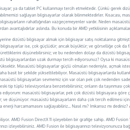
sayar; ya da tablet PC kullanmayı tercih etmektedir. Çünkü gerek dizüst
bilmemizi sağlayan bilgisayarlar olarak bilinmektedirler. Kısacası, ma
ilgisayarların rahatlığından vazgeçemeyenler vardır. Neden masaüstü bi
rlardan avantajlıdırlar aslında. Bu konuda bir AMD yetkilisinin açıklama
 yerine dizüstü bilgisayar almak için bilgisayar satış noktalarına gitm
bilgisayarlar ise, çok güçlüdür; ancak büyüktür; ve görselliğe çok da 
 ürettiklerini düşünebilirsiniz; ve bu nedenden dolayı da dizüstü bilgi
tü bilgisayarlardan uzak durmayı tercih ediyorsunuz? Oysa ki masaüst b
üksektir. Masaüstü bilgisayarlar güçlü olmaları nedeniyle, açmak istedi
ha basit bir şekilde yükseltilebiliyor. Masaüstü bilgisayarlarda kullanıl
ar, masaüstü bilgisayarları sevmemiz için var olan pek çok nedenden sad
eski tip tüplü televizyonlara benzetebilirsiniz; onların da taşınması çok
dia ediyorum: masaüstü bilgisayarlar, pek çok dizüstü bilgisayara göre 
 ve düşünüyor: masaüstü bilgisayarların daha çok tercih edilmesi için 
zla enerji harcamamasını sağlayabiliriz… Nasıl mı? İmkansız mı dediniz?
liyor. AMD Fusion DirectX 11 işleyebilen bir grafiğe sahip. AMD Fusion 
nızı izleyebilirsiniz. AMD Fusion ile bilgisayarınızı televizyonunuza ba