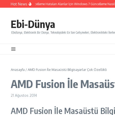
İçeriğe atla
Hot News
Windows 7 Güncelleme Hataları Alanlar İçin Windows 7 Güncelleme Nasıl İpta
Ebi-Dünya
Ebidünya, Elektronik Bir Dünya, Teknolojideki En Son Gelişmeleri, Elektronikteki İlerlem
Anasayfa
/
AMD Fusion İle Masaüstü Bilgisayarlar Çok Özellikli
AMD Fusion İle Masaüstü
21 Ağustos 2014
AMD Fusion İle Masaüstü Bilgis