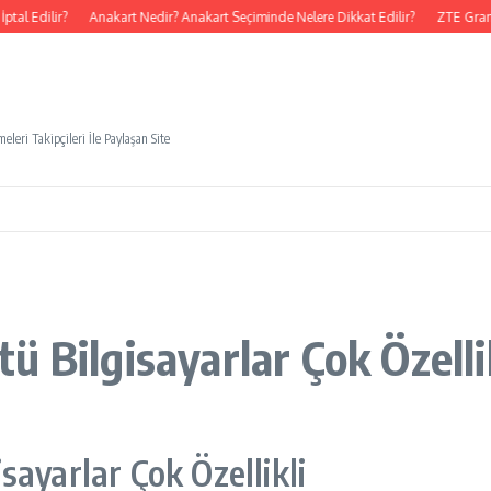
l Edilir?
Anakart Nedir? Anakart Seçiminde Nelere Dikkat Edilir?
ZTE Grand 
eleri Takipçileri İle Paylaşan Site
 Bilgisayarlar Çok Özelli
ayarlar Çok Özellikli