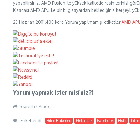
yapabilirsiniz. AMD Fusion ile yüksek kalitede resimlerinizi görü
Kısacası AMD APU ile bir bilgisayardan beklediğiniz herşeyi, yük
23 Haziran 2011
1.408 kere
Yorum yapılmamış, etiketler:
AMD AP
Yorum yapmak ister misiniz?!
Share this Article
Etiketlendi:
Bilim Haberleri
Elektronik
Facebook
Hobi
Inter