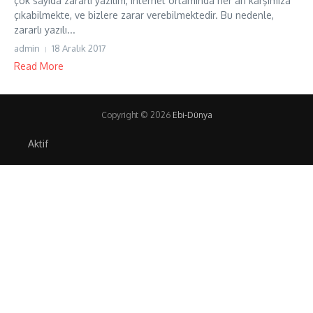
çok sayıda zararlı yazılım, internet ortamında her an karşımıza
çıkabilmekte, ve bizlere zarar verebilmektedir. Bu nedenle,
zararlı yazılı...
admin
18 Aralık 2017
Read More
Copyright © 2026
Ebi-Dünya
Aktif