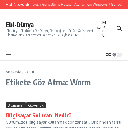
İçeriğe atla
Hot News
Windows 7 Güncelleme Hataları Alanlar İçin Windows 7 Güncelleme N
M
Ebi-Dünya
e
n
Ebidünya, Elektronik Bir Dünya, Teknolojideki En Son Gelişmeleri,
u
Elektronikteki İlerlemeleri Takipçileri İle Paylaşan Site
Anasayfa
/
Worm
Etikete Göz Atma: Worm
Bilgisayar
Güvenlik
Bilgisayar Solucanı Nedir?
Günümüzde bilgisayar kullanmak zor zanaat… Birbirinden farklı