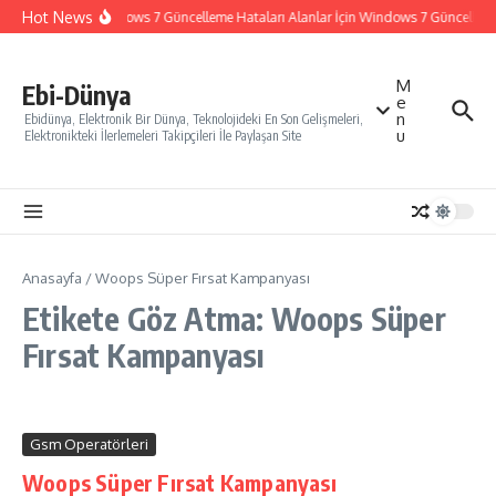
İçeriğe atla
Hot News
Windows 7 Güncelleme Hataları Alanlar İçin Windows 7 Güncelleme N
M
Ebi-Dünya
e
n
Ebidünya, Elektronik Bir Dünya, Teknolojideki En Son Gelişmeleri,
u
Elektronikteki İlerlemeleri Takipçileri İle Paylaşan Site
Anasayfa
/
Woops Süper Fırsat Kampanyası
Etikete Göz Atma: Woops Süper
Fırsat Kampanyası
Gsm Operatörleri
Woops Süper Fırsat Kampanyası