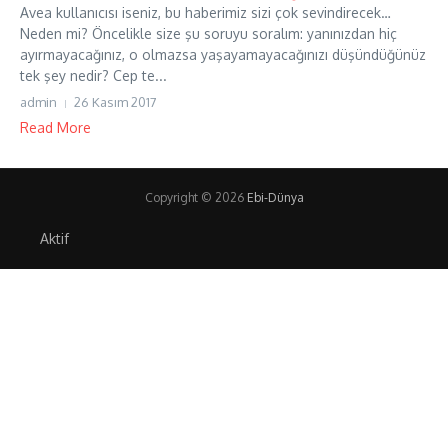
Avea kullanıcısı iseniz, bu haberimiz sizi çok sevindirecek…
Neden mi? Öncelikle size şu soruyu soralım: yanınızdan hiç
ayırmayacağınız, o olmazsa yaşayamayacağınızı düşündüğünüz
tek şey nedir? Cep te...
admin
26 Kasım 2017
Read More
Copyright © 2026
Ebi-Dünya
Aktif