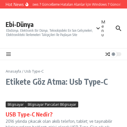
İçeriğe atla
Hot News
Windows 7 Güncelleme Hataları Alanlar İçin Windows 7 Güncelleme N
M
Ebi-Dünya
e
n
Ebidünya, Elektronik Bir Dünya, Teknolojideki En Son Gelişmeleri,
u
Elektronikteki İlerlemeleri Takipçileri İle Paylaşan Site
Anasayfa
/
Usb Type-C
Etikete Göz Atma: Usb Type-C
Bilgisayar
Bilgisayar Parcalari Bilgisayar
USB Type-C Nedir?
2016 yılında çıkacak olan akıllı telefon, tablet; ve taşınabilir