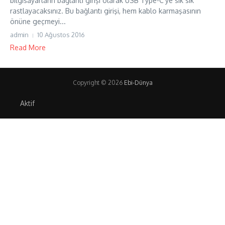
bilgisayarların bağlantı girişi olarak USB Type-C’ye sık sık
rastlayacaksınız. Bu bağlantı girişi, hem kablo karmaşasının
önüne geçmeyi...
admin
10 Ağustos 2016
Read More
Copyright © 2026
Ebi-Dünya
Aktif