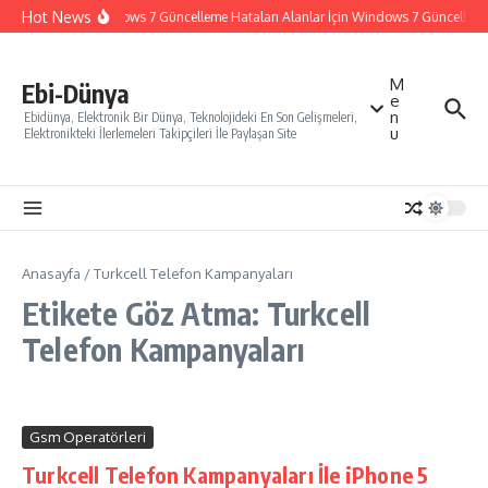
İçeriğe atla
Hot News
Windows 7 Güncelleme Hataları Alanlar İçin Windows 7 Güncelleme N
M
Ebi-Dünya
e
n
Ebidünya, Elektronik Bir Dünya, Teknolojideki En Son Gelişmeleri,
u
Elektronikteki İlerlemeleri Takipçileri İle Paylaşan Site
Anasayfa
/
Turkcell Telefon Kampanyaları
Etikete Göz Atma: Turkcell
Telefon Kampanyaları
Gsm Operatörleri
Turkcell Telefon Kampanyaları İle iPhone 5