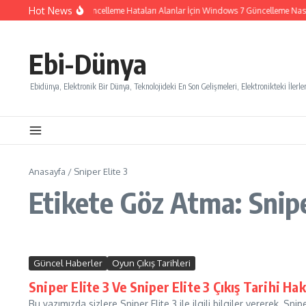
İçeriğe atla
Hot News
Windows 7 Güncelleme Hataları Alanlar İçin Windows 7 Güncelleme Nasıl İ
Ebi-Dünya
Ebidünya, Elektronik Bir Dünya, Teknolojideki En Son Gelişmeleri, Elektronikteki İlerlem
Anasayfa
/
Sniper Elite 3
Etikete Göz Atma: Snipe
Güncel Haberler
Oyun Çıkış Tarihleri
Sniper Elite 3 Ve Sniper Elite 3 Çıkış Tarihi Ha
Bu yazımızda sizlere Sniper Elite 3 ile ilgili bilgiler vererek, Sni