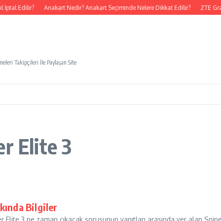
ptal Edilir?
Anakart Nedir? Anakart Seçiminde Nelere Dikkat Edilir?
ZTE Gra
eleri Takipçileri İle Paylaşan Site
r Elite 3
kkında Bilgiler
per Elite 3 ne zaman çıkacak sorusunun yanıtları arasında yer alan Sniper E