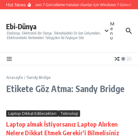
İçeriğe atla
Hot News
Windows 7 Güncelleme Hataları Alanlar İçin Windows 7 Güncelleme N
M
Ebi-Dünya
e
n
Ebidünya, Elektronik Bir Dünya, Teknolojideki En Son Gelişmeleri,
u
Elektronikteki İlerlemeleri Takipçileri İle Paylaşan Site
Anasayfa
/
Sandy Bridge
Etikete Göz Atma: Sandy Bridge
Laptop Dikkat Edilecekleri
Teknoloji
Laptop almak İstiyorsanız Laptop Alırken
Nelere Dikkat Etmek Gerekir'i Bilmelisiniz