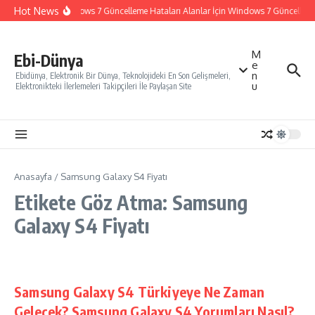
İçeriğe atla
Hot News
Windows 7 Güncelleme Hataları Alanlar İçin Windows 7 Güncelleme N
M
Ebi-Dünya
e
n
Ebidünya, Elektronik Bir Dünya, Teknolojideki En Son Gelişmeleri,
u
Elektronikteki İlerlemeleri Takipçileri İle Paylaşan Site
Anasayfa
/
Samsung Galaxy S4 Fiyatı
Etikete Göz Atma: Samsung
Galaxy S4 Fiyatı
Samsung Galaxy S4 Türkiyeye Ne Zaman
Gelecek? Samsung Galaxy S4 Yorumları Nasıl?