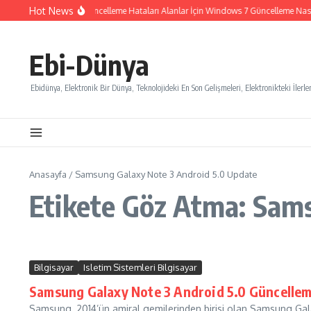
İçeriğe atla
Hot News
Windows 7 Güncelleme Hataları Alanlar İçin Windows 7 Güncelleme Nasıl İ
Ebi-Dünya
Ebidünya, Elektronik Bir Dünya, Teknolojideki En Son Gelişmeleri, Elektronikteki İlerlem
Anasayfa
/
Samsung Galaxy Note 3 Android 5.0 Update
Etikete Göz Atma: Sam
Bilgisayar
Isletim Sistemleri Bilgisayar
Samsung Galaxy Note 3 Android 5.0 Güncellem
Samsung, 2014’ün amiral gemilerinden birisi olan Samsung Gala