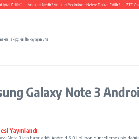
ptal Edilir?
Anakart Nedir? Anakart Seçiminde Nelere Dikkat Edilir?
ZTE Gra
eleri Takipçileri İle Paylaşan Site
sung Galaxy Note 3 Andro
esi Yayınlandı
xy Note 3 için hazırladığı Android 5.0 Lollipop güncellemesinin dağ