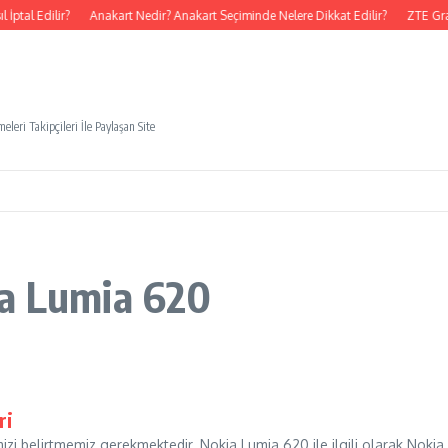
ptal Edilir?
Anakart Nedir? Anakart Seçiminde Nelere Dikkat Edilir?
ZTE Gra
eleri Takipçileri İle Paylaşan Site
ia Lumia 620
ri
imizi belirtmemiz gerekmektedir. Nokia Lumia 620 ile ilgili olarak Nokia