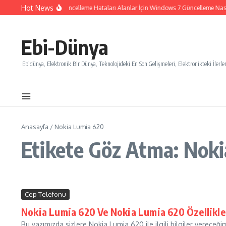
İçeriğe atla
Hot News
Windows 7 Güncelleme Hataları Alanlar İçin Windows 7 Güncelleme Nasıl İ
Ebi-Dünya
Ebidünya, Elektronik Bir Dünya, Teknolojideki En Son Gelişmeleri, Elektronikteki İlerlem
Anasayfa
/
Nokia Lumia 620
Etikete Göz Atma: Nok
Cep Telefonu
Nokia Lumia 620 Ve Nokia Lumia 620 Özellikle
Bu yazımızda sizlere Nokia Lumia 620 ile ilgili bilgiler vereceğ