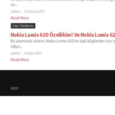
sa...
admin
21 Kasım 2017
Read More
Cep Telefonu
Nokia Lumia 620 Özellikleri Ve Nokia Lumia 62
Bu yazımızda sizlere, Nokia Lumia 620 ile ilgili bilgilerden sö
ediyo...
admin
8 Mart 2017
Read More
Aktif