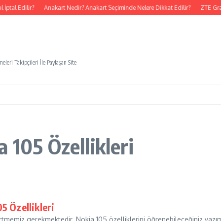
ptal Edilir?
Anakart Nedir? Anakart Seçiminde Nelere Dikkat Edilir?
ZTE Gra
eleri Takipçileri İle Paylaşan Site
 105 Özellikleri
05 Özellikleri
lirtmemiz gerekmektedir. Nokia 105 özelliklerini öğrenebileceğiniz yazımız