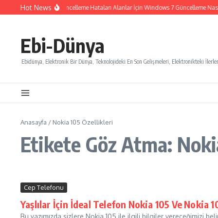
İçeriğe atla
Hot News
Windows 7 Güncelleme Hataları Alanlar İçin Windows 7 Güncelleme Nasıl İ
Ebi-Dünya
Ebidünya, Elektronik Bir Dünya, Teknolojideki En Son Gelişmeleri, Elektronikteki İlerlem
Anasayfa
/
Nokia 105 Özellikleri
Etikete Göz Atma: Nokia
Cep Telefonu
Yaşlılar İçin İdeal Telefon Nokia 105 Ve Nokia 1
Bu yazımızda sizlere Nokia 105 ile ilgili bilgiler vereceğimizi be