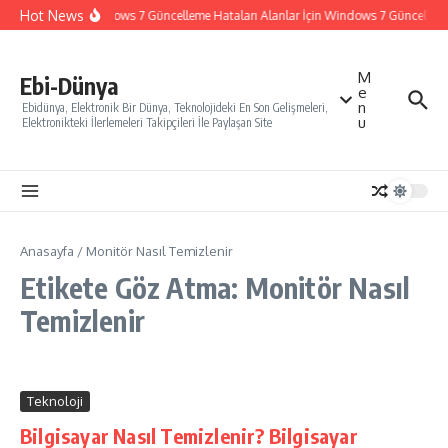
İçeriğe atla
Hot News
Windows 7 Güncelleme Hataları Alanlar İçin Windows 7 Güncelleme N
M
Ebi-Dünya
e
n
Ebidünya, Elektronik Bir Dünya, Teknolojideki En Son Gelişmeleri,
u
Elektronikteki İlerlemeleri Takipçileri İle Paylaşan Site
Anasayfa
/
Monitör Nasıl Temizlenir
Etikete Göz Atma: Monitör Nasıl
Temizlenir
Teknoloji
Bilgisayar Nasıl Temizlenir? Bilgisayar