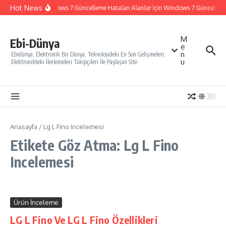
İçeriğe atla
Hot News
Windows 7 Güncelleme Hataları Alanlar İçin Windows 7 Güncelleme N
M
Ebi-Dünya
e
n
Ebidünya, Elektronik Bir Dünya, Teknolojideki En Son Gelişmeleri,
u
Elektronikteki İlerlemeleri Takipçileri İle Paylaşan Site
Anasayfa
/
Lg L Fino Incelemesi
Etikete Göz Atma: Lg L Fino
Incelemesi
Ürün İnceleme
LG L Fino Ve LG L Fino Özellikleri