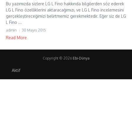
Bu yazımızda sizlere LG L Fino hakkında bilgilerden söz ederek
LG L Fino özelliklerini aktaracağımızı, ve LG L Fino incelemesini
gerçekleştireceğimizi belirtmemiz gerekmektedir. Eğer siz de LG
L Fino ...
admin
30 Mayıs 2015
Read More
Copyright © 2026
Ebi-Dünya
Aktif