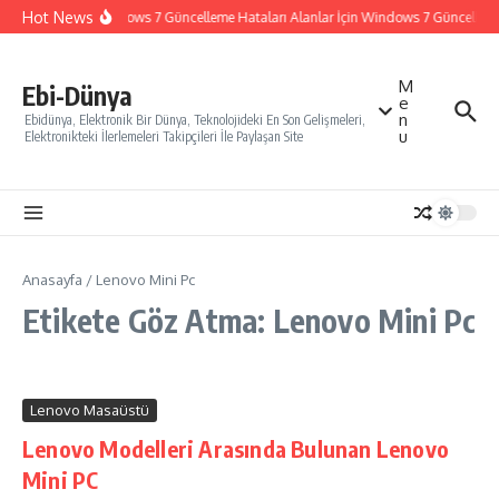
İçeriğe atla
Hot News
Windows 7 Güncelleme Hataları Alanlar İçin Windows 7 Güncelleme N
M
Ebi-Dünya
e
n
Ebidünya, Elektronik Bir Dünya, Teknolojideki En Son Gelişmeleri,
u
Elektronikteki İlerlemeleri Takipçileri İle Paylaşan Site
Anasayfa
/
Lenovo Mini Pc
Etikete Göz Atma: Lenovo Mini Pc
Lenovo Masaüstü
Lenovo Modelleri Arasında Bulunan Lenovo
Mini PC