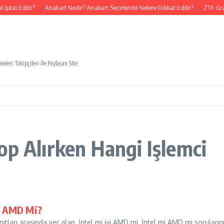
ptal Edilir?
Anakart Nedir? Anakart Seçiminde Nelere Dikkat Edilir?
ZTE Gra
eleri Takipçileri İle Paylaşan Site
op Alırken Hangi Işlemci
Mi AMD Mi?
ıtları arasında yer alan, İntel mi iyi AMD mi, İntel mi AMD mi sorular