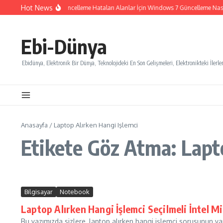
İçeriğe atla
Hot News
Windows 7 Güncelleme Hataları Alanlar İçin Windows 7 Güncelleme Nasıl İ
Ebi-Dünya
Ebidünya, Elektronik Bir Dünya, Teknolojideki En Son Gelişmeleri, Elektronikteki İlerlem
Anasayfa
/
Laptop Alırken Hangi Işlemci
Etikete Göz Atma: Lapt
Bilgisayar
Notebook
Laptop Alırken Hangi İşlemci Seçilmeli İntel 
Bu yazımızda sizlere, laptop alırken hangi işlemci sorusunun yan