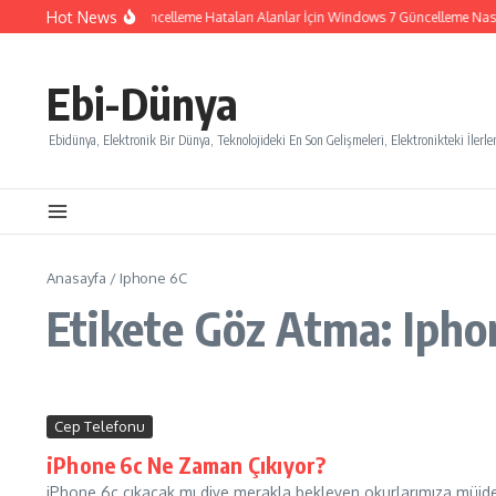
İçeriğe atla
Hot News
Windows 7 Güncelleme Hataları Alanlar İçin Windows 7 Güncelleme Nasıl İ
Ebi-Dünya
Ebidünya, Elektronik Bir Dünya, Teknolojideki En Son Gelişmeleri, Elektronikteki İlerlem
Anasayfa
/
Iphone 6C
Etikete Göz Atma: Ipho
Cep Telefonu
iPhone 6c Ne Zaman Çıkıyor?
iPhone 6c çıkacak mı diye merakla bekleyen okurlarımıza müjdeli