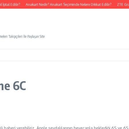
ptal Edilir?
Anakart Nedir? Anakart Seçiminde Nelere Dikkat Edilir?
ZTE Gra
eleri Takipçileri İle Paylaşan Site
ne 6C
 haberi verebiliriz. Apple sevdalılarının heyecanla beklediği 6S ve 6S