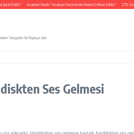
ptal Edilir?
Anakart Nedir? Anakart Seçiminde Nelere Dikkat Edilir?
ZTE Gra
eleri Takipçileri İle Paylaşan Site
diskten Ses Gelmesi
den söz edeceğiz. Harddiskten ses gelmeye başladı, harddiskten ses gelme