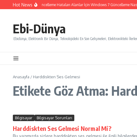
İçeriğe atla
Hot News
Windows 7 Güncelleme Hataları Alanlar İçin Windows 7 Güncelleme Nasıl İ
Ebi-Dünya
Ebidünya, Elektronik Bir Dünya, Teknolojideki En Son Gelişmeleri, Elektronikteki İlerlem
Anasayfa
/
Harddiskten Ses Gelmesi
Etikete Göz Atma: Hard
Bilgisayar
Bilgisayar Sorunları
Harddiskten Ses Gelmesi Normal Mi?
Bu yazımızda sizlere harddiskten ses gelmesi ile ilgili bilgiler