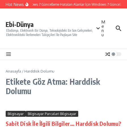
İçeriğe atla
Hot News
Windows 7 Güncelleme Hataları Alanlar İçin Windows 7 Güncelleme N
M
Ebi-Dünya
e
n
Ebidünya, Elektronik Bir Dünya, Teknolojideki En Son Gelişmeleri,
u
Elektronikteki İlerlemeleri Takipçileri İle Paylaşan Site
Anasayfa
/
Harddisk Dolumu
Etikete Göz Atma: Harddisk
Dolumu
Bilgisayar
Bilgisayar Parcalari Bilgisayar
Sabit Disk İle İlgili Bilgiler… Harddisk Dolumu?