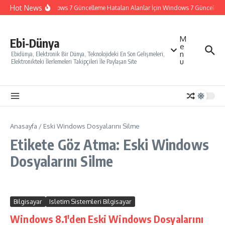
İçeriğe atla
Hot News
Windows 7 Güncelleme Hataları Alanlar İçin Windows 7 Güncelleme N
M
Ebi-Dünya
e
n
Ebidünya, Elektronik Bir Dünya, Teknolojideki En Son Gelişmeleri,
u
Elektronikteki İlerlemeleri Takipçileri İle Paylaşan Site
Anasayfa
/
Eski Windows Dosyalarını Silme
Etikete Göz Atma: Eski Windows
Dosyalarını Silme
Bilgisayar
Isletim Sistemleri Bilgisayar
Windows 8.1'den Eski Windows Dosyalarını