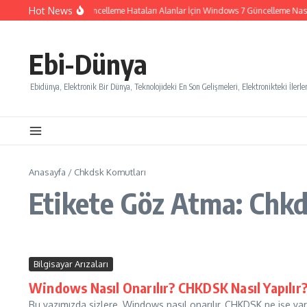
İçeriğe atla
Hot News
Windows 7 Güncelleme Hataları Alanlar İçin Windows 7 Güncelleme Nasıl İ
Ebi-Dünya
Ebidünya, Elektronik Bir Dünya, Teknolojideki En Son Gelişmeleri, Elektronikteki İlerlem
Anasayfa
/
Chkdsk Komutları
Etikete Göz Atma: Chk
Bilgisayar Arızaları
Windows Nasıl Onarılır? CHKDSK Nasıl Yapılır
Bu yazımızda sizlere, Windows nasıl onarılır, CHKDSK ne işe ya