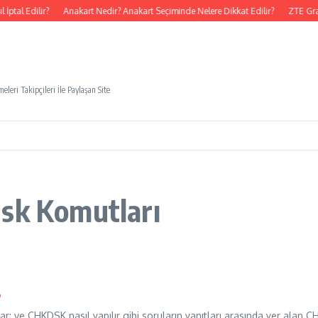
ptal Edilir?
Anakart Nedir? Anakart Seçiminde Nelere Dikkat Edilir?
ZTE Gra
eleri Takipçileri İle Paylaşan Site
dsk Komutları
?
rar; ve CHKDSK nasıl yapılır gibi soruların yanıtları arasında yer ala