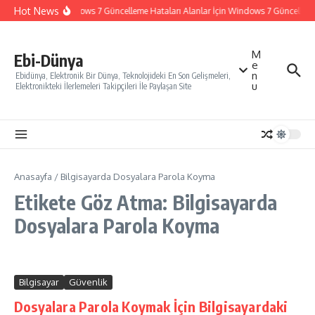
İçeriğe atla
Hot News
Windows 7 Güncelleme Hataları Alanlar İçin Windows 7 Güncelleme N
M
Ebi-Dünya
e
n
Ebidünya, Elektronik Bir Dünya, Teknolojideki En Son Gelişmeleri,
u
Elektronikteki İlerlemeleri Takipçileri İle Paylaşan Site
Anasayfa
/
Bilgisayarda Dosyalara Parola Koyma
Etikete Göz Atma: Bilgisayarda
Dosyalara Parola Koyma
Bilgisayar
Güvenlik
Dosyalara Parola Koymak İçin Bilgisayardaki