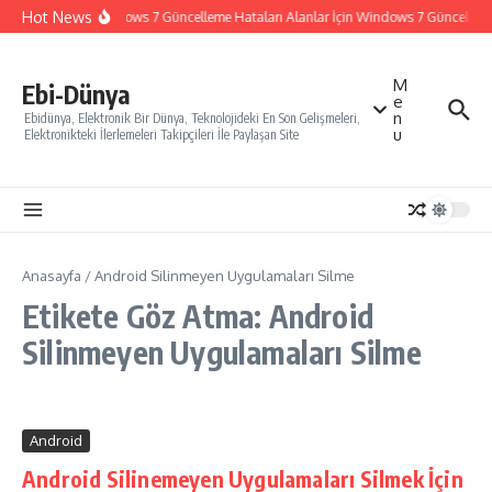
İçeriğe atla
Hot News
Windows 7 Güncelleme Hataları Alanlar İçin Windows 7 Güncelleme N
M
Ebi-Dünya
e
n
Ebidünya, Elektronik Bir Dünya, Teknolojideki En Son Gelişmeleri,
u
Elektronikteki İlerlemeleri Takipçileri İle Paylaşan Site
Anasayfa
/
Android Silinmeyen Uygulamaları Silme
Etikete Göz Atma: Android
Silinmeyen Uygulamaları Silme
Android
Android Silinemeyen Uygulamaları Silmek İçin