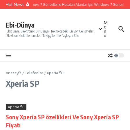
İçeriğe atla
Hot News
Windows 7 Güncelleme Hataları Alanlar İçin Windows 7 Güncelleme N
M
Ebi-Dünya
e
n
Ebidünya, Elektronik Bir Dünya, Teknolojideki En Son Gelişmeleri,
u
Elektronikteki İlerlemeleri Takipçileri İle Paylaşan Site
Anasayfa
/
Telefonlar
/
Xperia SP
Xperia SP
Xperia SP
Sony Xperia SP özellikleri Ve Sony Xperia SP
Fiyatı