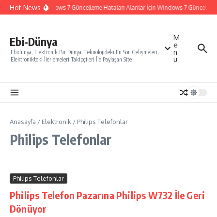
İçeriğe atla
Hot News
Windows 7 Güncelleme Hataları Alanlar İçin Windows 7 Güncelleme N
M
Ebi-Dünya
e
n
Ebidünya, Elektronik Bir Dünya, Teknolojideki En Son Gelişmeleri,
u
Elektronikteki İlerlemeleri Takipçileri İle Paylaşan Site
Anasayfa
/
Elektronik
/
Philips Telefonlar
Philips Telefonlar
Philips Telefonlar
Philips Telefon Pazarına Philips W732 İle Geri
Dönüyor